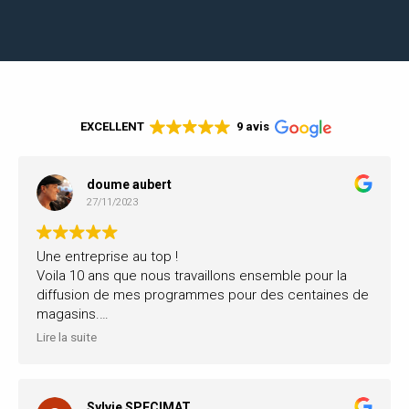
EXCELLENT
9 avis
doume aubert
27/11/2023
Une entreprise au top !
Voila 10 ans que nous travaillons ensemble pour la
diffusion de mes programmes pour des centaines de
magasins.
Moderne, réactive, humaine.
Lire la suite
Dailyled est à l'écoute de ses clients.
le back-office est très fonctionnel et mis à jour très
régulièrement avec de nouvelles fonctionnalités.
Sylvie SPECIMAT