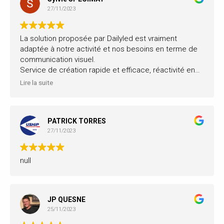
Les tarifs sont très compétitifs.
27/11/2023
Pour ceux qui recherchent un système d'affichage
dynamique performant, Dailyled a surement la
réponse adaptée à vos besoins.
La solution proposée par Dailyled est vraiment
adaptée à notre activité et nos besoins en terme de
communication visuel.
Service de création rapide et efficace, réactivité en
cas de petit pépin. Contact très sympathique, ce qui
Lire la suite
ne gâche rien. Nous conseillons vivement.
PATRICK TORRES
27/11/2023
null
JP QUESNE
25/11/2023